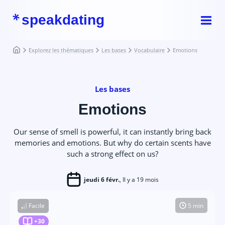
speakdating
Explorez les thématiques
Les bases
Vocabulaire
Emotions
Les bases
Emotions
Our sense of smell is powerful, it can instantly bring back
memories and emotions. But why do certain scents have
such a strong effect on us?
jeudi 6 févr.
, Il y a 19 mois
Facile
5 min
+30