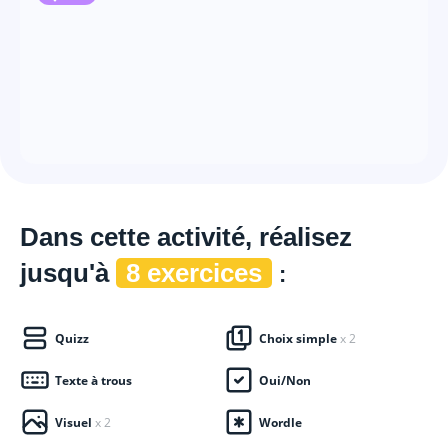
Dans cette
activité, réalisez
jusqu'à
8 exercices
:
Quizz
Choix simple
x 2
Texte à trous
Oui/Non
Visuel
x 2
Wordle