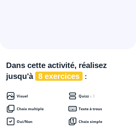
Dans cette
activité, réalisez
jusqu'à
8 exercices
:
Visuel
Quizz
x 3
Choix multiple
Texte à trous
Oui/Non
Choix simple