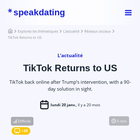
speakdating
Explorez les thématiques
L'actualité
Réseaux sociaux
TikTok Returns to US
L'actualité
TikTok Returns to US
TikTok back online after Trump’s intervention, with a 90-
day solution in sight.
lundi 20 janv.
, Il y a 20 mois
Difficile
5 min
+30