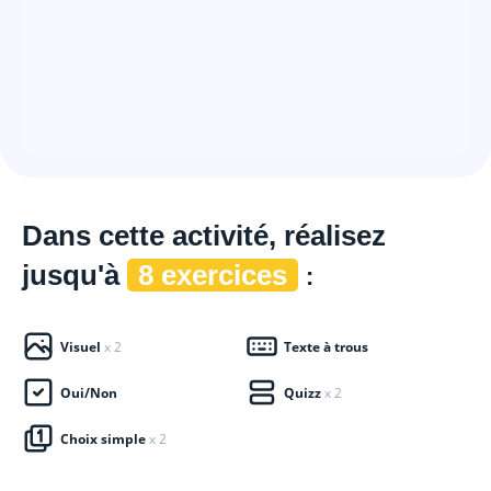
Dans cette
activité, réalisez
jusqu'à
8 exercices
:
Visuel
x 2
Texte à trous
Oui/Non
Quizz
x 2
Choix simple
x 2