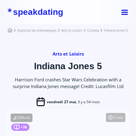
speakdating
Explorez les thématiques
Arts et Loisirs
Cinéma
Indiana Jones 5
Arts et Loisirs
Indiana Jones 5
Harrison Ford crashes Star Wars Celebration with a
surprise Indiana Jones message! Credit: Lucasfilm Ltd
vendredi 27 mai
, Il y a 54 mois
Difficile
5 min
+30