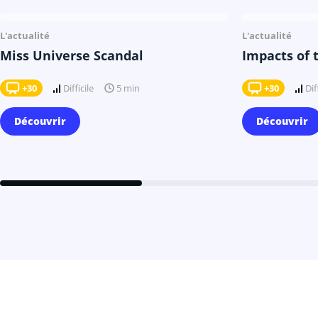
Il y a 9 mois
L'actualité
L'actualité
Miss Universe Scandal
Impacts of 
+30
Difficile
+30
Dif
5 min
Découvrir
Découvrir