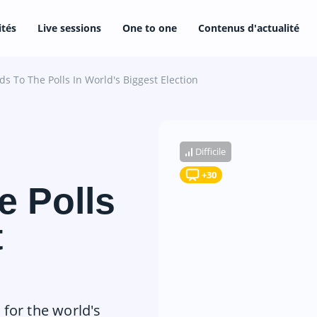
ités
Live sessions
One to one
Contenus d'actualité
ds To The Polls In World's Biggest Election
Difficile
+30
e Polls
t
 for the world's