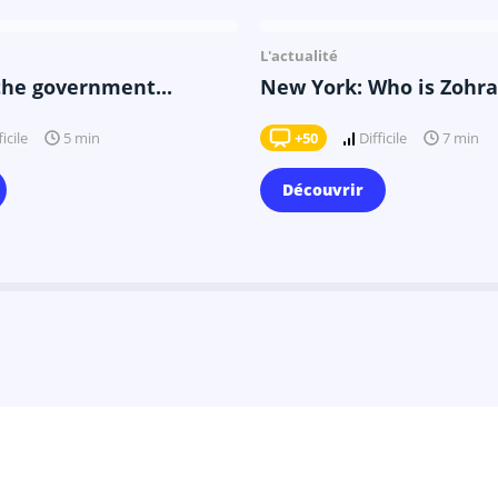
Il y a 9 mois
Il y a 9 mois
L'actualité
the government...
New York: Who is Zohran
ficile
+50
Difficile
5 min
7 min
Découvrir