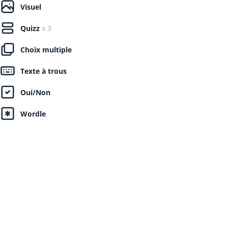
Visuel
Quizz
x 3
Choix multiple
Texte à trous
Oui/Non
Wordle