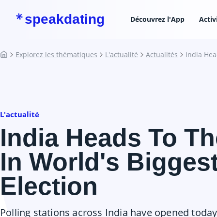
speakdating
Découvrez l'App
Activ
Explorez les thématiques
L'actualité
Actualités
India Hea
L'actualité
India Heads To Th
In World's Bigges
Election
Polling stations across India have opened today