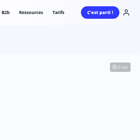
B2b
Ressources
Tarifs
C'est parti !
5 min