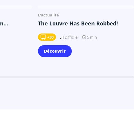
Il y a 10 mois
L'actualité
...
The Louvre Has Been Robbed!
+30
Difficile
5 min
Découvrir