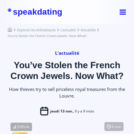
speakdating
Explorez les thématiques
L'actualité
Actualités
You’ve Stolen the French Crown Jewels. Now What?
L'actualité
You’ve Stolen the French
Crown Jewels. Now What?
How thieves try to sell priceless royal treasures from the
Louvre.
jeudi 13 nov.
, Il y a 9 mois
Difficile
6 min