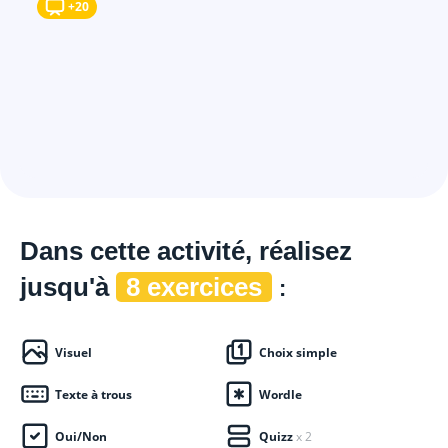
+20
Dans cette
activité, réalisez
jusqu'à
8 exercices
:
Visuel
Choix simple
Texte à trous
Wordle
Oui/Non
Quizz
x 2