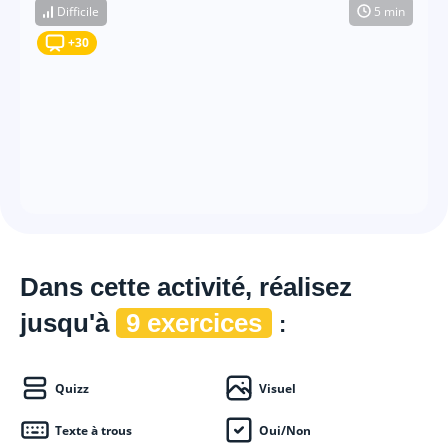
Difficile
5 min
+30
Dans cette
activité, réalisez
jusqu'à
9 exercices
:
Quizz
Visuel
Texte à trous
Oui/Non