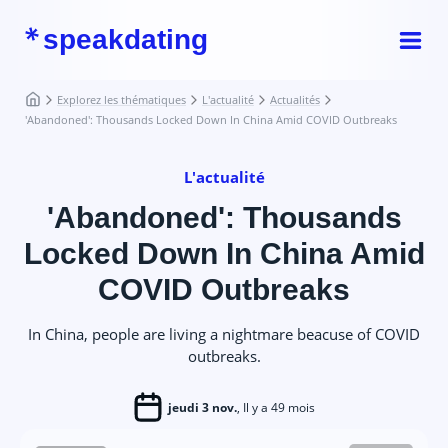
speakdating
Explorez les thématiques
L'actualité
Actualités
'Abandoned': Thousands Locked Down In China Amid COVID Outbreaks
L'actualité
'Abandoned': Thousands
Locked Down In China Amid
COVID Outbreaks
In China, people are living a nightmare beacuse of COVID
outbreaks.
jeudi 3 nov.
, Il y a 49 mois