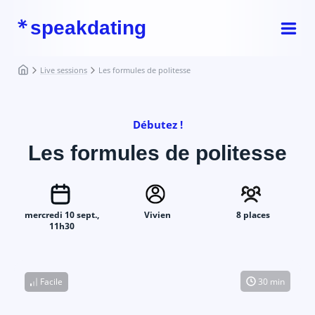
speakdating
Live sessions
Les formules de politesse
Débutez !
Les formules de politesse
mercredi 10 sept.,
Vivien
8 places
11h30
Facile
30 min