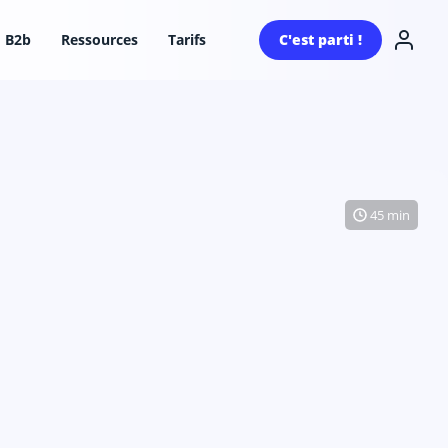
B2b
Ressources
Tarifs
C'est parti !
45 min