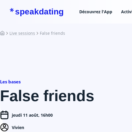
speakdating
Découvrez l'App
Activ
Live sessions
False friends
Les bases
False friends
jeudi 11 août, 16h00
Vivien