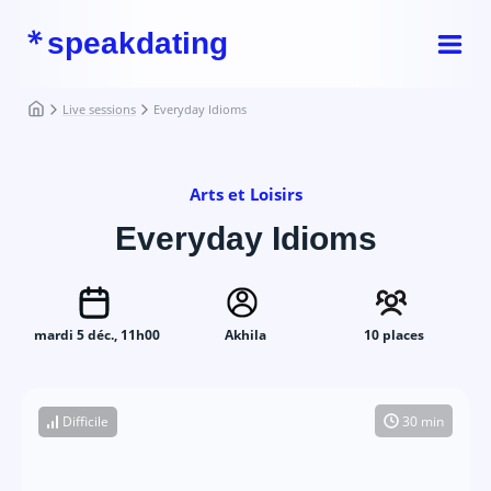
speakdating
Live sessions
Everyday Idioms
Arts et Loisirs
Everyday Idioms
mardi 5 déc., 11h00
Akhila
10 places
Difficile
30 min