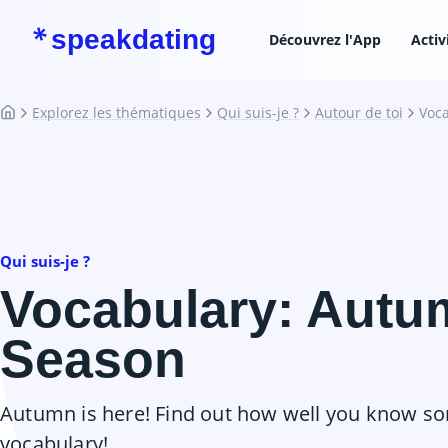
speakdating
Découvrez l'App
Activ
Explorez les thématiques
Qui suis-je ?
Autour de toi
Voc
Qui suis-je ?
Vocabulary: Autu
Season
Autumn is here! Find out how well you know 
vocabulary!