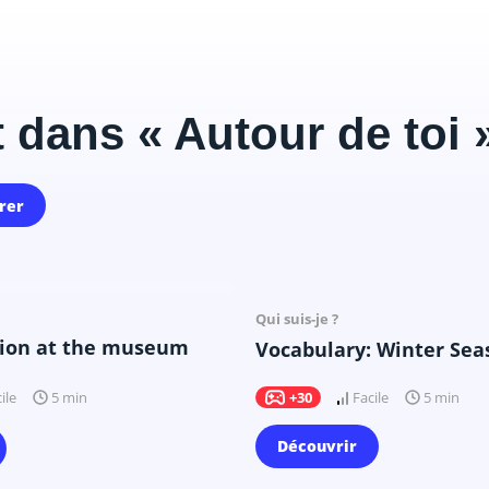
 dans « Autour de toi 
rer
Il y a 19 mois
Il y a 20 mois
Qui suis-je ?
tion at the museum
Vocabulary: Winter Sea
ile
+30
Facile
5 min
5 min
Découvrir