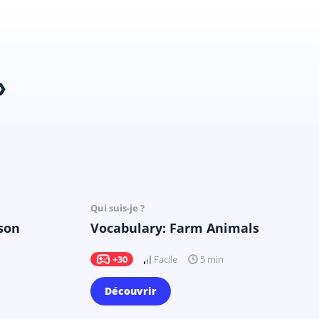
»
Il y a 20 mois
Qui suis-je ?
son
Vocabulary: Farm Animals
+30
Facile
5 min
Découvrir