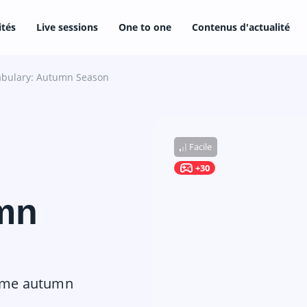
ités
Live sessions
One to one
Contenus d'actualité
abulary: Autumn Season
Facile
+30
mn
some autumn