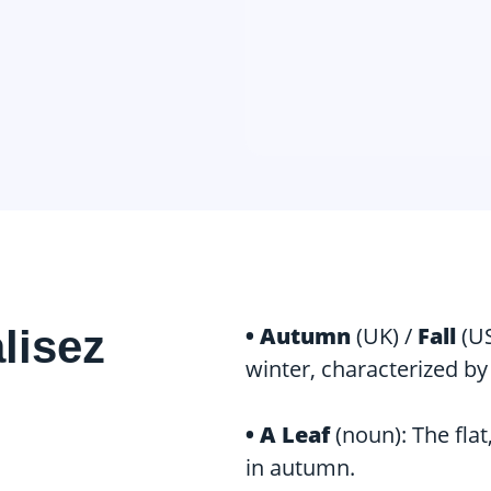
alisez
• Autumn
(UK) /
Fall
(US
winter, characterized by
• A
Leaf
(noun): The flat,
in autumn.