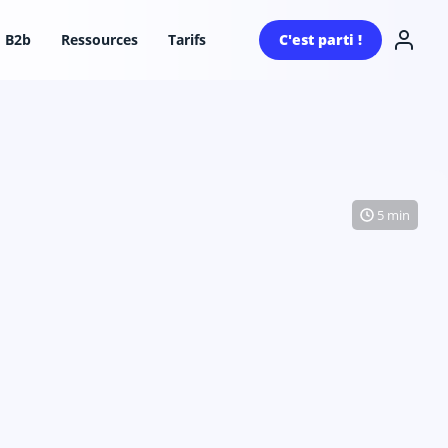
B2b
Ressources
Tarifs
C'est parti !
5 min