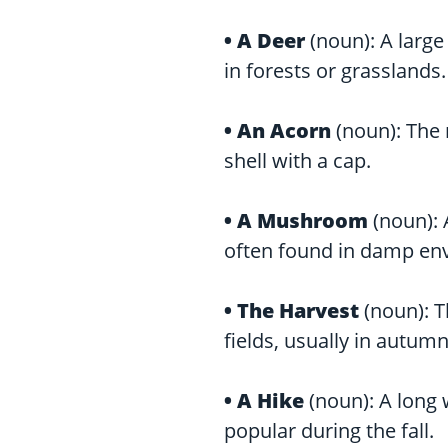
• A
Deer
(noun): A larg
in forests or grasslands.
• An
Acorn
(noun): The n
shell with a cap.
• A
Mushroom
(noun): 
often found in damp en
• The
Harvest
(noun): T
fields, usually in autumn
• A
Hike
(noun): A long 
popular during the fall.