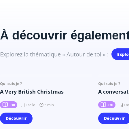
À découvrir également
Explorez la thématique « Autour de toi » :
Explo
Il y a 8 mois
Qui suis-je ?
Qui suis-je ?
A Very British Christmas
A conversa
+30
Facile
+30
Fac
5 min
Découvrir
Découvrir