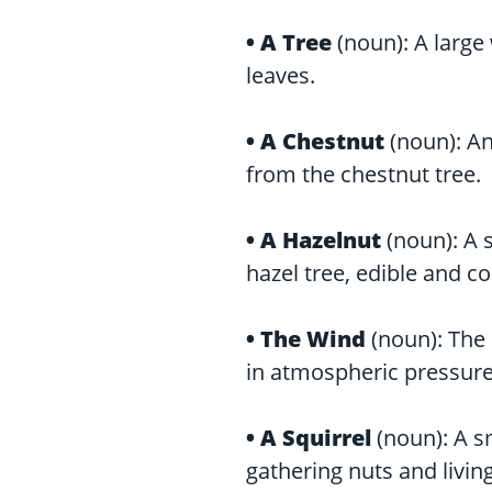
• A
Tree
(noun): A large
leaves.
• A
Chestnut
(noun): An
from the chestnut tree.
• A
Hazelnut
(noun): A 
hazel tree, edible and 
• The
Wind
(noun): The 
in atmospheric pressure
• A
Squirrel
(noun): A s
gathering nuts and living