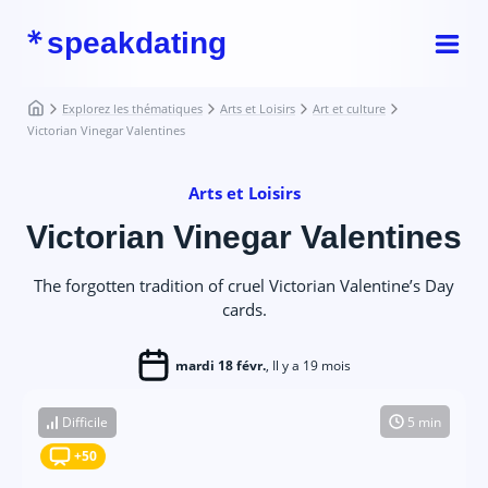
speakdating
Explorez les thématiques
Arts et Loisirs
Art et culture
Victorian Vinegar Valentines
Arts et Loisirs
Victorian Vinegar Valentines
The forgotten tradition of cruel Victorian Valentine’s Day
cards.
mardi 18 févr.
, Il y a 19 mois
Difficile
5 min
+50