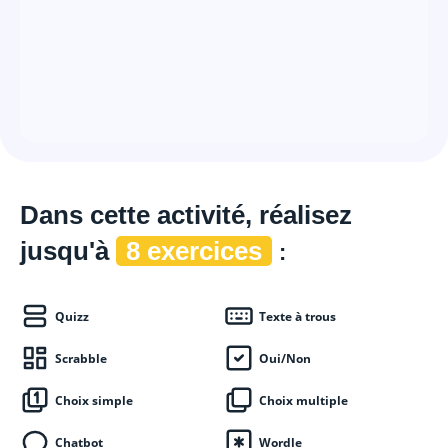
Dans cette
activité, réalisez
jusqu'à
8 exercices
:
Quizz
Texte à trous
Scrabble
Oui/Non
Choix simple
Choix multiple
Chatbot
Wordle