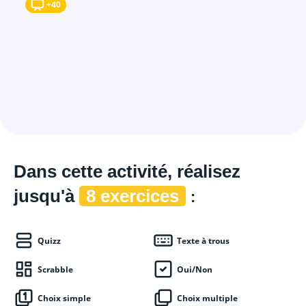
+40
Dans cette
activité, réalisez
jusqu'à
8 exercices
:
Quizz
Texte à trous
Scrabble
Oui/Non
Choix simple
Choix multiple