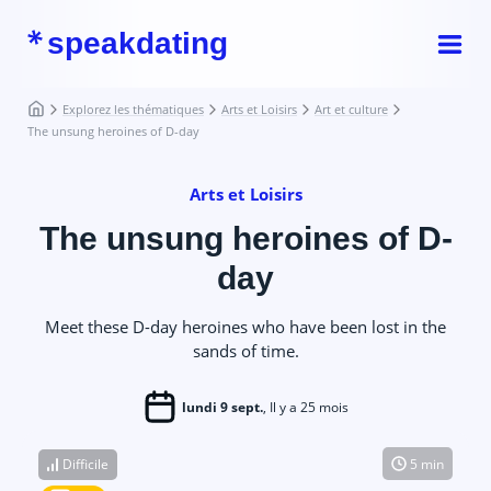
speakdating
Explorez les thématiques
Arts et Loisirs
Art et culture
The unsung heroines of D-day
Arts et Loisirs
The unsung heroines of D-
day
Meet these D-day heroines who have been lost in the
sands of time.
lundi 9 sept.
, Il y a 25 mois
Difficile
5 min