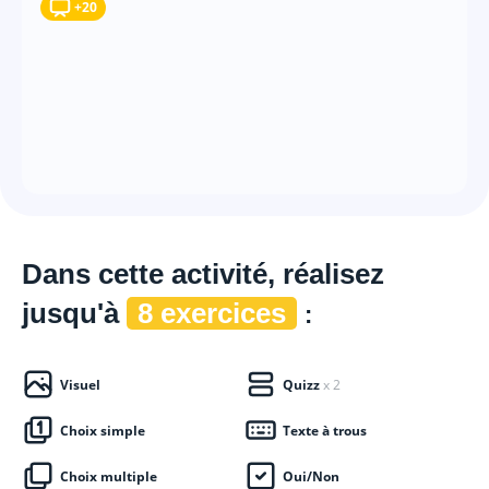
+20
Dans cette
activité, réalisez
jusqu'à
8 exercices
:
Visuel
Quizz
x 2
Choix simple
Texte à trous
Choix multiple
Oui/Non