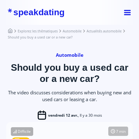
speakdating
Explorez les thématiques
Automobile
Actualités automobile
Should you buy a used car or a new car?
Automobile
Should you buy a used car
or a new car?
The video discusses considerations when buying new and
used cars or leasing a car.
vendredi 12 avr.
, Il y a 30 mois
Difficile
7 min