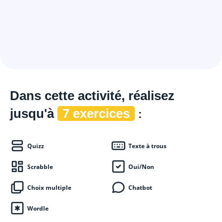
Dans cette
activité, réalisez
jusqu'à
7 exercices
:
Quizz
Texte à trous
Scrabble
Oui/Non
Choix multiple
Chatbot
Wordle