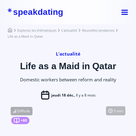
speakdating
Explorez les thématiques
L'actualité
Nouvelles tendances
Life as a Maid in Qatar
L'actualité
Life as a Maid in Qatar
Domestic workers between reform and reality
jeudi 18 déc.
, Il y a 8 mois
Difficile
5 min
+60