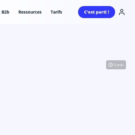
B2b
Ressources
Tarifs
C'est parti !
5 min