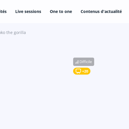
ités
Live sessions
One to one
Contenus d'actualité
ko the gorilla
Difficile
+20