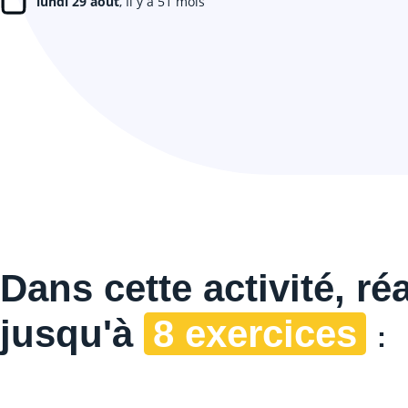
lundi 29 août
, Il y a 51 mois
Dans cette
activité, ré
jusqu'à
8 exercices
: