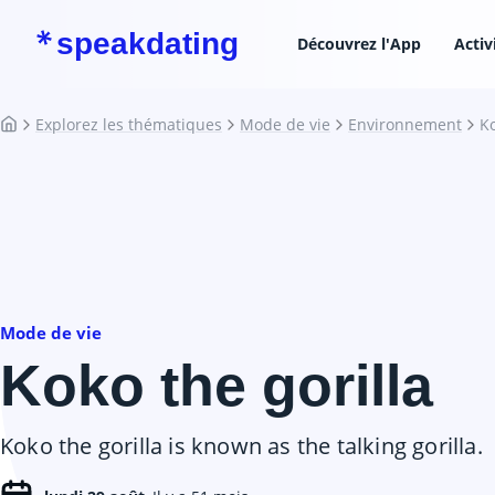
speakdating
Découvrez l'App
Activ
Explorez les thématiques
Mode de vie
Environnement
Ko
Mode de vie
Koko the gorilla
Koko the gorilla is known as the talking gorilla.