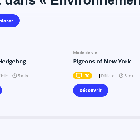
t dans « Environnemen
plorer
Il y a 9 mois
Il y a 9 mois
Mode de vie
 Hedgehog
Pigeons of New York
ficile
+70
Difficile
5 min
5 min
Découvrir