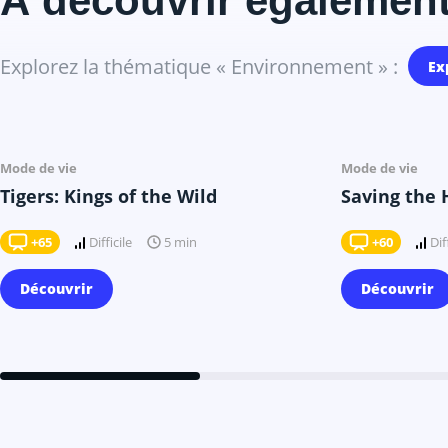
À découvrir égalemen
Explorez la thématique « Environnement » :
Ex
Il y a 6 mois
Mode de vie
Mode de vie
Tigers: Kings of the Wild
Saving the
+65
Difficile
+60
Dif
5 min
Découvrir
Découvrir