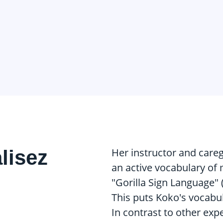
alisez
Her instructor and careg
an active vocabulary of 
"Gorilla Sign Language" 
This puts Koko's vocabul
In contrast to other exp