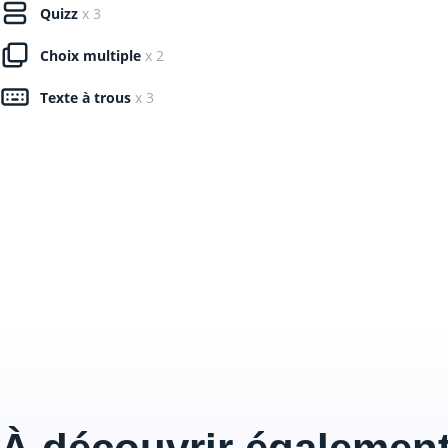
Quizz
x 3
Choix multiple
x 2
Texte à trous
x 3