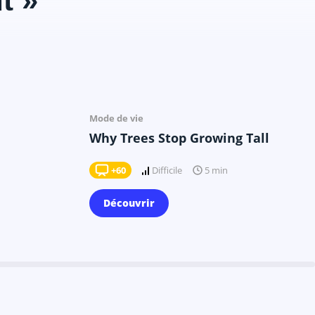
t »
Il y a 8 mois
Mode de vie
Why Trees Stop Growing Tall
+60
Difficile
5 min
Découvrir