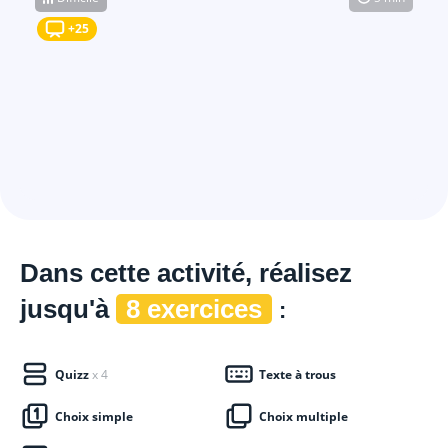
+25
Dans cette
activité, réalisez
jusqu'à
8 exercices
:
Quizz
x 4
Texte à trous
Choix simple
Choix multiple