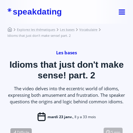
speakdating
Explorez les thématiques
Les bases
Vocabulaire
Idioms that just don't make sense! part. 2
Les bases
Idioms that just don't make
sense! part. 2
The video delves into the eccentric world of idioms,
expressing both amusement and frustration. The speaker
questions the origins and logic behind common idioms.
mardi 23 janv.
, Il y a 33 mois
Difficile
5 min